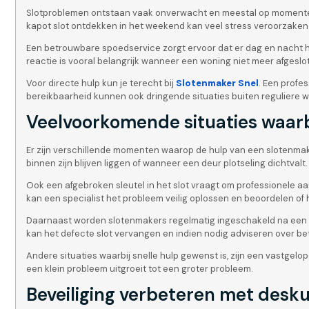
Slotproblemen ontstaan vaak onverwacht en meestal op momenten wa
kapot slot ontdekken in het weekend kan veel stress veroorzaken.
Een betrouwbare spoedservice zorgt ervoor dat er dag en nacht hu
reactie is vooral belangrijk wanneer een woning niet meer afgesl
Voor directe hulp kun je terecht bij
Slotenmaker Snel
. Een profe
bereikbaarheid kunnen ook dringende situaties buiten reguliere 
Veelvoorkomende situaties waarb
Er zijn verschillende momenten waarop de hulp van een slotenmaker
binnen zijn blijven liggen of wanneer een deur plotseling dichtv
Ook een afgebroken sleutel in het slot vraagt om professionele aa
kan een specialist het probleem veilig oplossen en beoordelen of
Daarnaast worden slotenmakers regelmatig ingeschakeld na een i
kan het defecte slot vervangen en indien nodig adviseren over be
Andere situaties waarbij snelle hulp gewenst is, zijn een vastgelope
een klein probleem uitgroeit tot een groter probleem.
Beveiliging verbeteren met desk